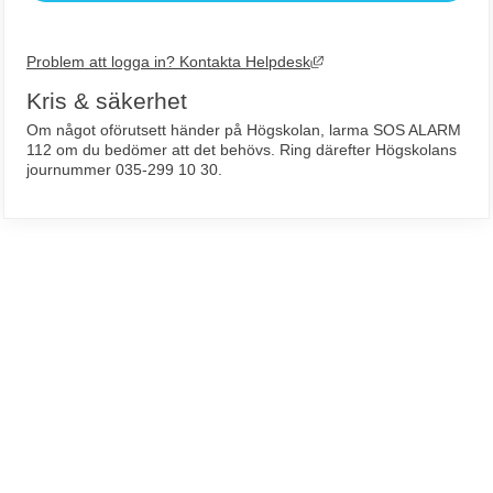
Länk till annan webbplats
Problem att logga in? Kontakta Helpdesk
Kris & säkerhet
Om något oförutsett händer på Högskolan, larma SOS ALARM 
112 om du bedömer att det behövs. Ring därefter Högskolans 
journummer 035-299 10 30.