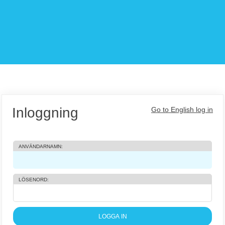
Inloggning
Go to English log in
Inloggning
ANVÄNDARNAMN:
LÖSENORD: